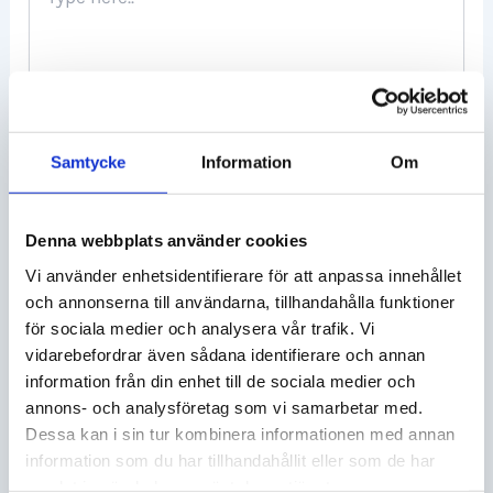
here..
Samtycke
Information
Om
Denna webbplats använder cookies
Name*
Vi använder enhetsidentifierare för att anpassa innehållet
och annonserna till användarna, tillhandahålla funktioner
för sociala medier och analysera vår trafik. Vi
Email*
vidarebefordrar även sådana identifierare och annan
information från din enhet till de sociala medier och
annons- och analysföretag som vi samarbetar med.
Website
Dessa kan i sin tur kombinera informationen med annan
information som du har tillhandahållit eller som de har
samlat in när du har använt deras tjänster.