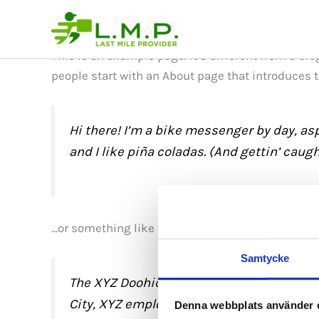
Sample Page
Skip
to
content
This is an example page. It’s different from a blo
people start with an About page that introduces th
Hi there! I’m a bike messenger by day, asp
and I like piña coladas. (And gettin’ caught
…or something like this:
Samtycke
The XYZ Doohickey Company was founded in
City, XYZ employs over 2,000 people and
Denna webbplats använder 