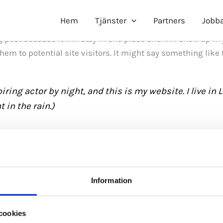
Hem
Tjänster
Partners
Jobba
g post because it will stay in one place and will show up i
em to potential site visitors. It might say something like 
iring actor by night, and this is my website. I live i
 in the rain.)
Information
 1971, and has been providing quality doohickeys to
 does all kinds of awesome things for the Gotham co
cookies