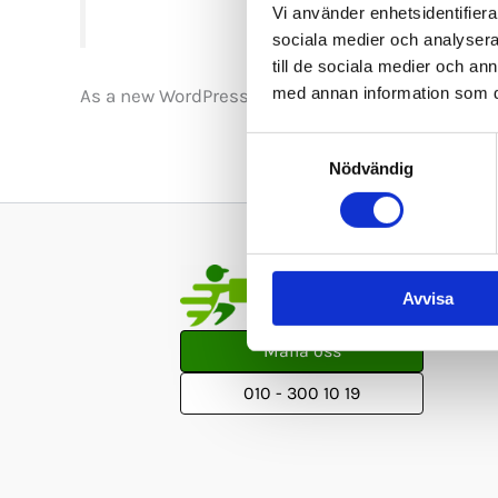
Vi använder enhetsidentifierar
sociala medier och analysera 
till de sociala medier och a
med annan information som du 
As a new WordPress user, you should go to
your 
Samtyckesval
Nödvändig
Avvisa
Maila oss
010 - 300 10 19