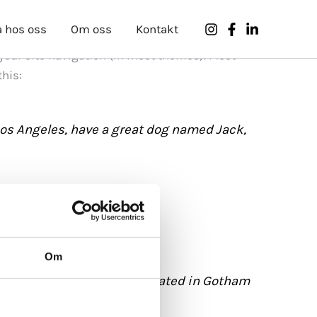
 hos oss
Om oss
Kontakt
n your site navigation (in most themes). Most
this:
n Los Angeles, have a great dog named Jack,
Om
 the public ever since. Located in Gotham
mmunity.