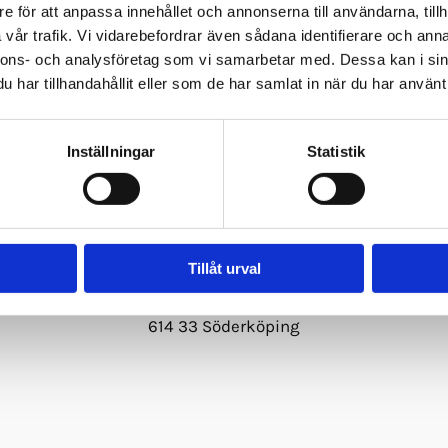
e för att anpassa innehållet och annonserna till användarna, tillh
vår trafik. Vi vidarebefordrar även sådana identifierare och anna
nnons- och analysföretag som vi samarbetar med. Dessa kan i sin
har tillhandahållit eller som de har samlat in när du har använt 
dashboard
to delete this page and create new pages for your
Inställningar
Statistik
Adress
Tillåt urval
Kallsögatan 6
614 33 Söderköping